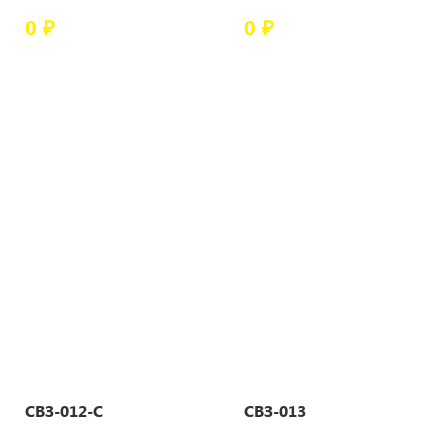
0 ₽
0 ₽
СВЗ-012-С
СВЗ-013